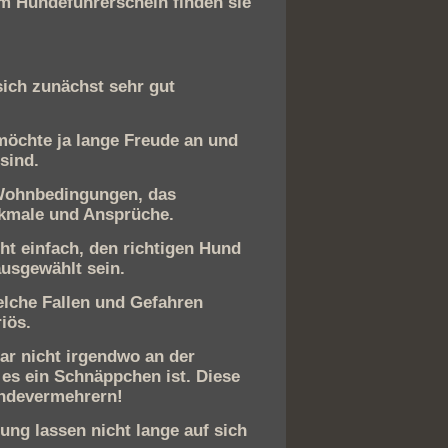
m Hundeführerschein finden sie
ich zunächst sehr gut
möchte ja lange Freude an und
sind.
/Wohnbedingungen, das
rkmale und Ansprüche.
cht einfach, den richtigen Hund
ausgewählt sein.
elche Fallen und Gefahren
iös.
ar nicht irgendwo an der
 es ein Schnäppchen ist. Diese
undevermehrern!
ng lassen nicht lange auf sich