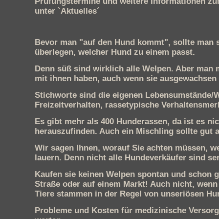
Prüfungstermine und weitere Informationen zu
unter `Aktuelles´
Bevor man "auf den Hund kommt", sollte man s
überlegen, welcher Hund zu einem passt.
Denn süß sind wirklich alle Welpen. Aber man 
mit ihnen haben, auch wenn sie ausgewachsen 
Stichworte sind die eigenen Lebensumstände
Freizeitverhalten, rassetypische Verhaltensme
Es gibt mehr als 400 Hunderassen, da ist es ni
herauszufinden. Auch ein Mischling sollte gut 
Wir sagen Ihnen, worauf Sie achten müssen, w
lauern.
Denn nicht alle Hundeverkäufer sind ser
Kaufen sie keinen Welpen spontan und schon g
Straße oder auf einem Markt! Auch nicht, wenn
Tiere stammen in der Regel von unseriösen H
Probleme und Kosten für medizinische Versorgu