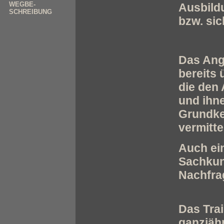
WEGBE-
Ausbildu
SCHREIBUNG
bzw. si
Das Ang
bereits
die den 
und ihne
Grundke
vermitt
Auch ein
Sachkun
Nachfrag
Das Trai
ganzjäh